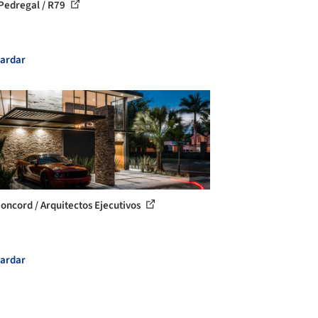
Pedregal / R79
ardar
Concord / Arquitectos Ejecutivos
ardar