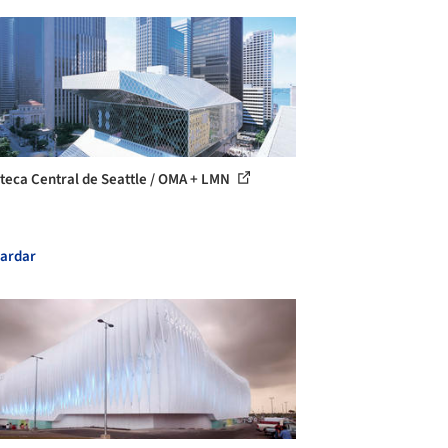
oteca Central de Seattle / OMA + LMN
ardar