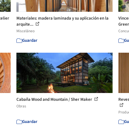
elier
Materiales: madera laminada y su aplicación en la
Vince
arquite...
Green
Misceláneo
Concu
Guardar
Gu
Cabaña Wood and Mountain / Sher Maker
Reves
Obras
Produ
Guardar
Gu