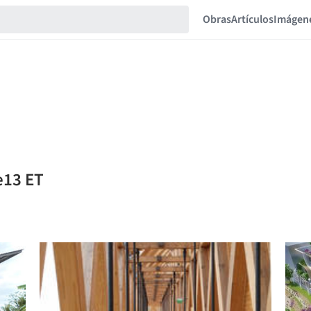
Obras
Artículos
Imágen
e13 ET