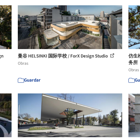
gn
曼谷 HELSINKI 国际学校 / ForX Design Studio
仿生
务所
Obras
Obras
Guardar
Gu