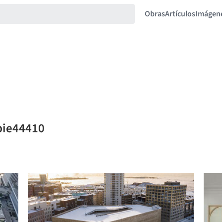
Obras
Artículos
Imágen
bie44410