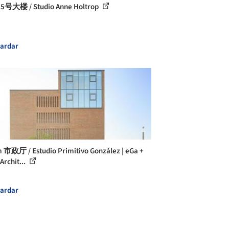
号大楼 / Studio Anne Holtrop
ardar
 市政厅 / Estudio Primitivo González | eGa +
rchit...
ardar