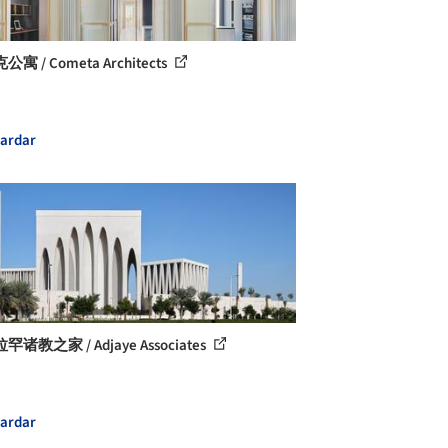
寓 / Cometa Architects
ardar
诸教之家 / Adjaye Associates
ardar