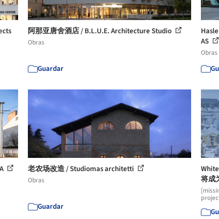
cts
阿那亚唐舍酒店 / B.L.U.E. Architecture Studio
Hasle
AS
Obras
Obras
Guardar
Gu
A
老农场改造 / Studiomas architetti
Whi
将成
Obras
[missi
projec
Guardar
Gu