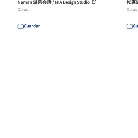
Naman 温泉会所 / MIA Design Studio
帐篷温
Obras
Obras
Guardar
Gu