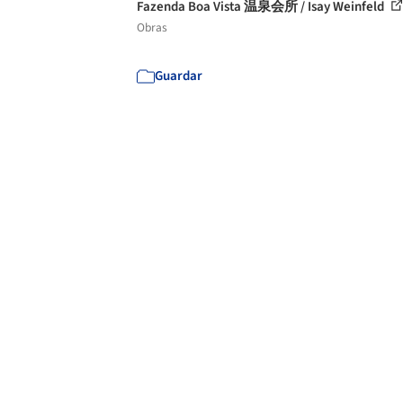
Fazenda Boa Vista 温泉会所 / Isay Weinfeld
Obras
Guardar