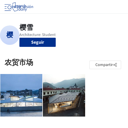
Iniciar sesión
Seguir
农贸市场
Compartir