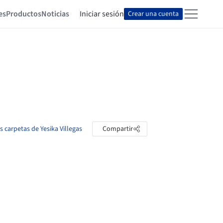
es
Productos
Noticias
Iniciar sesión
Crear una cuenta
as carpetas de Yesika Villegas
Compartir