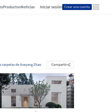
es
Productos
Noticias
Iniciar sesión
Crear una cuenta
as carpetas de Xueyang Zhao
Compartir