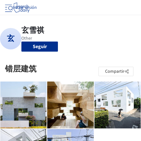
Iniciar sesión
Seguir
错层建筑
Compartir