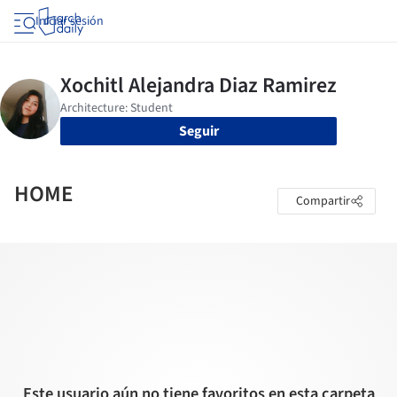
Iniciar sesión
Seguir
HOME
Compartir
Este usuario aún no tiene favoritos en esta carpeta