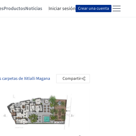
es
Productos
Noticias
Iniciar sesión
Crear una cuenta
s carpetas de Xitlalli Magana
Compartir