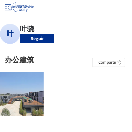
Iniciar sesión
Seguir
办公建筑
Compartir