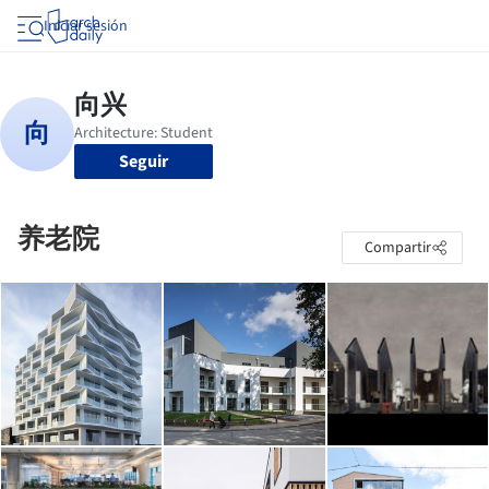
Iniciar sesión
Seguir
养老院
Compartir