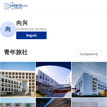
Iniciar sesión
Seguir
青年旅社
Compartir