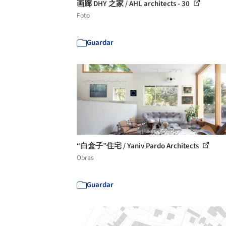
画廊 DHY 之家 / AHL architects - 30
Foto
Guardar
“白盒子”住宅 / Yaniv Pardo Architects
Obras
Guardar