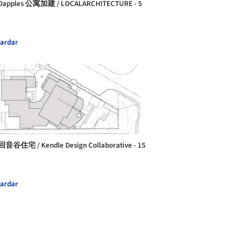
apples 公寓加建 / LOCALARCHITECTURE - 5
ardar
音谷住宅 / Kendle Design Collaborative - 15
ardar