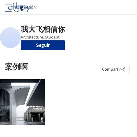
Iniciar sesión
Seguir
案例啊
Compartir