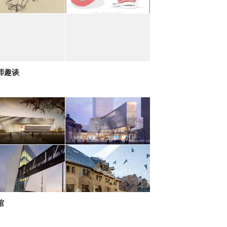
师趣谈
馆