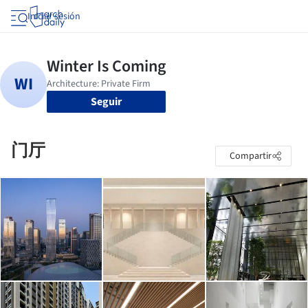
Iniciar sesión
Seguir
门厅
Compartir