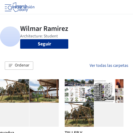
Iniciar sesión
Seguir
Ordenar
Ver todas las carpetas
guadua
TALLER V