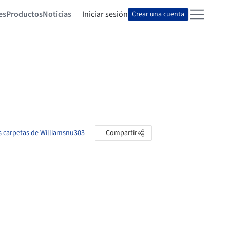
es
Productos
Noticias
Iniciar sesión
Crear una cuenta
as carpetas de Williamsnu303
Compartir