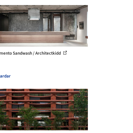
mento Sandwash / Architectkidd
ardar