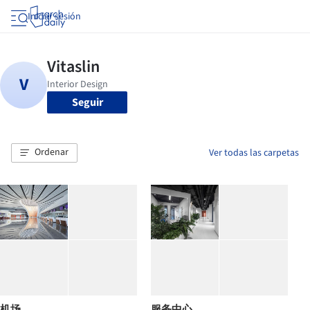
Iniciar sesión
Seguir
Ordenar
Ver todas las carpetas
机场
服务中心