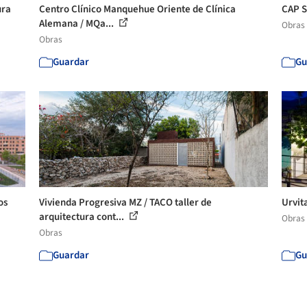
ura
Centro Clínico Manquehue Oriente de Clínica
CAP S
Alemana / MQa...
Obras
Obras
Guardar
Gu
os
Vivienda Progresiva MZ / TACO taller de
Urvit
arquitectura cont...
Obras
Obras
Guardar
Gu