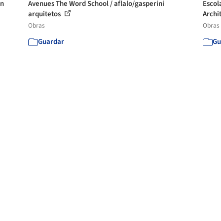
en
Avenues The Word School / aflalo/gasperini
Escol
arquitetos
Archi
Obras
Obras
Guardar
Gu