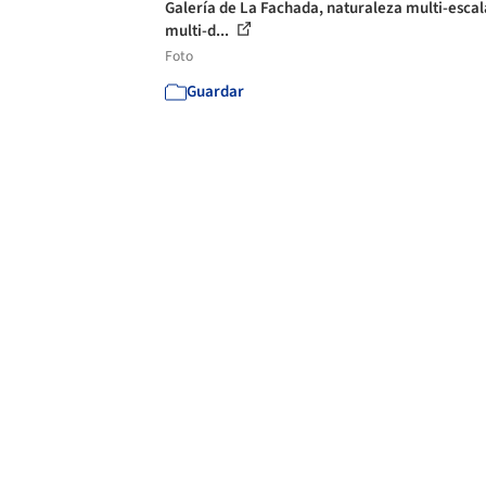
Galería de La Fachada, naturaleza multi-escal
multi-d...
Foto
Guardar