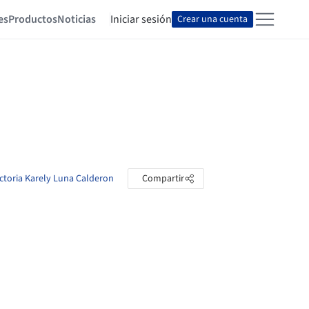
es
Productos
Noticias
Iniciar sesión
Crear una cuenta
ictoria Karely Luna Calderon
Compartir