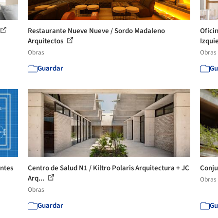
Restaurante Nueve Nueve / Sordo Madaleno
Ofici
Arquitectos
Izqui
Obras
Obras
Guardar
Gu
entes
Centro de Salud N1 / Kiltro Polaris Arquitectura + JC
Conju
Arq...
Obras
Obras
Guardar
Gu