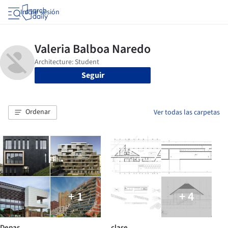
Iniciar sesión
Seguir
Ordenar
Ver todas las carpetas
+ 1
+ 4
Depas
clase