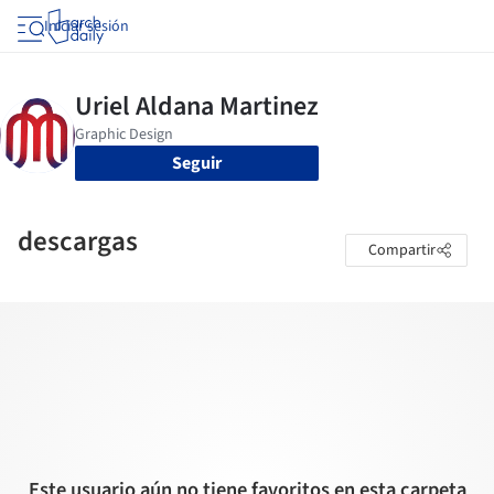
Iniciar sesión
Seguir
descargas
Compartir
Este usuario aún no tiene favoritos en esta carpeta