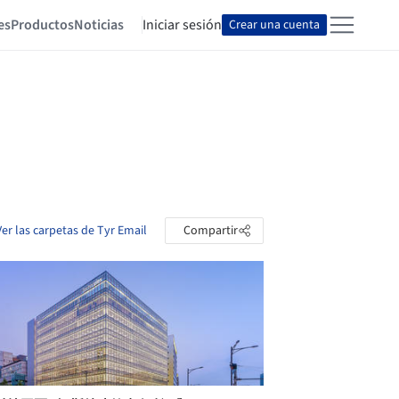
es
Productos
Noticias
Iniciar sesión
Crear una cuenta
Ver las carpetas de Tyr Email
Compartir