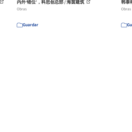
内外‘错位’，科思创总部 / 海茵建筑
韩泰
Obras
Obras
Guardar
Gu