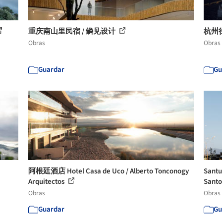
重庆南山里民宿 / 鳞见设计
杭州
Obras
Obras
Guardar
Gu
阿根廷酒店 Hotel Casa de Uco / Alberto Tonconogy
San
Arquitectos
Santo
Obras
Obras
Guardar
Gu