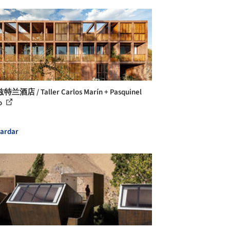
兰酒店 / Taller Carlos Marín + Pasquinel
o
ardar