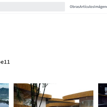
Obras
Artículos
Imágen
oe11