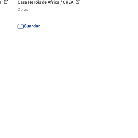
za
Casa Heróis de África / CREA
Obras
Guardar