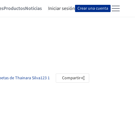
es
Productos
Noticias
Iniciar sesión
Crear una cuenta
rpetas de Thainara Silva123 1
Compartir