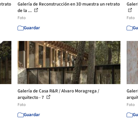
etrato
Galería de Reconstrucción en 3D muestra un retrato
Galer
de la ...
Foto
Foto
Guardar
Gu
Galería de Casa R&R / Alvaro Moragrega /
Galer
arquitecto - 7
arqui
Foto
Foto
Guardar
Gu