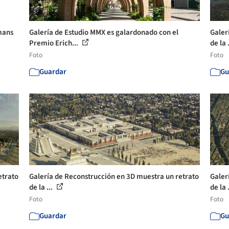
mans
Galería de Estudio MMX es galardonado con el
Galer
Premio Erich...
de la 
Foto
Foto
Guardar
Gu
etrato
Galería de Reconstrucción en 3D muestra un retrato
Galer
de la ...
de la 
Foto
Foto
Guardar
Gu