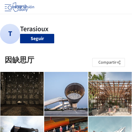
Iniciar sesión
Seguir
因缺思厅
Compartir