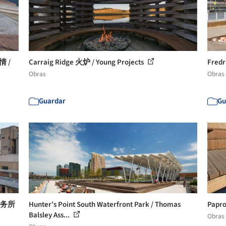
 /
Carraig Ridge 火炉 / Young Projects
Fredr
Obras
Obras
Guardar
Gu
事务所
Hunter’s Point South Waterfront Park / Thomas
Papro
Balsley Ass...
Obras