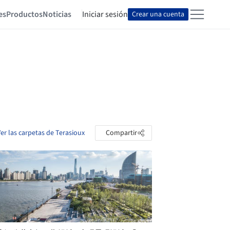
es
Productos
Noticias
Iniciar sesión
Crear una cuenta
er las carpetas de Terasioux
Compartir