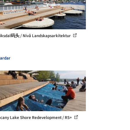
iksdal码头 / Nivå Landskapsarkitektur
ardar
cany Lake Shore Redevelopment / RS+