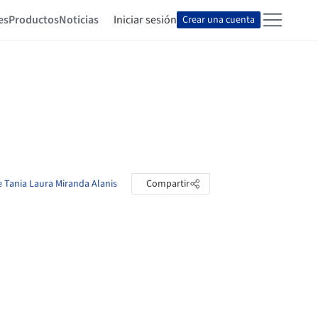
es
Productos
Noticias
Iniciar sesión
Crear una cuenta
e Tania Laura Miranda Alanis
Compartir