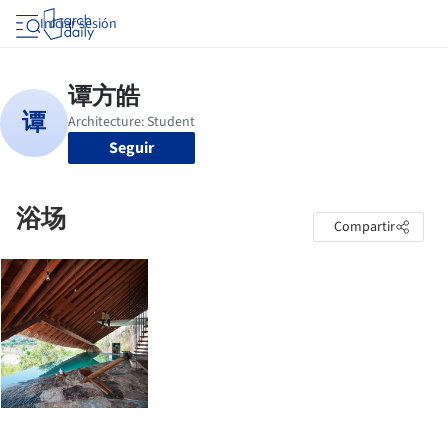
Iniciar sesión
Seguir
浴场
Compartir