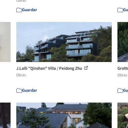
Obras
Guardar
Gu
J.Lalli "Qinshan" Villa / Peidong Zhu
Grott
Obras
Obras
Guardar
Gu