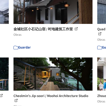
金城社区小石记山宿 / 时地建筑工作室
Quad 
Obras
Obras
Guardar
Gu
Cheolmin's Jip-soori / Moohoi Architecture Studio
Zhous
Obras