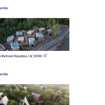
ardar
o Retreat Xiyaotou / A( )VOID
ardar