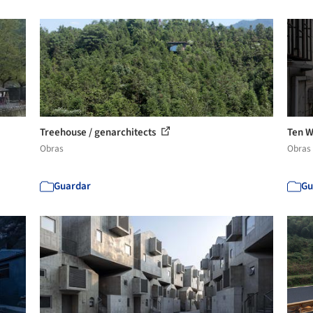
Treehouse / genarchitects
Ten Wa
Obras
Obras
Guardar
Gu