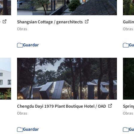
D
Shangsian Cottage / genarchitects
Guili
Obras
Obras
Guardar
Gu
Chengdu Dayi 1979 Plant Boutique Hotel / OAD
Sprin
Obras
Obras
Guardar
Gu