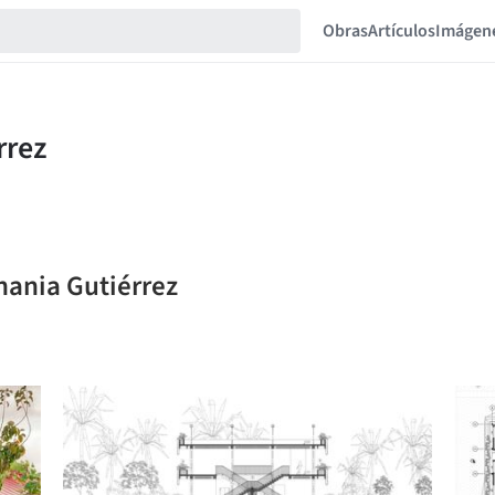
Obras
Artículos
Imágen
hania Gutiérrez