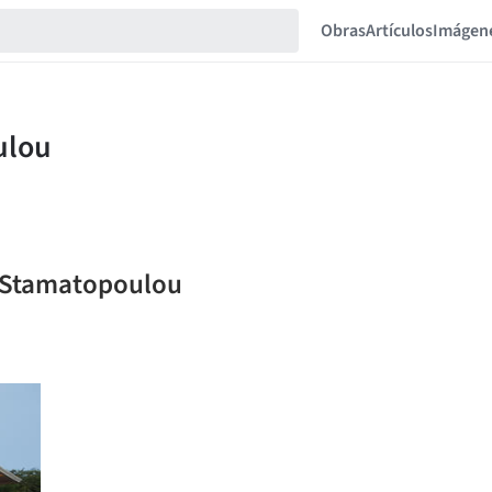
Obras
Artículos
Imágen
ia Stamatopoulou