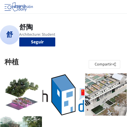
Iniciar sesión
Seguir
种植
Compartir