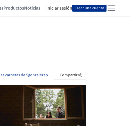
es
Productos
Noticias
Iniciar sesión
Crear una cuenta
 las carpetas de Sgonzalezap
Compartir