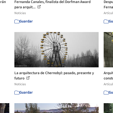
arán
Fernanda Canales, finalista del Dorfman Award
Despu
para arquit...
Ferna
Noticias
Artícu
Guardar
Gu
La arquitectura de Chernobyl: pasado, presente y
Arqui
futuro
constr
Noticias
Artícu
Guardar
Gu