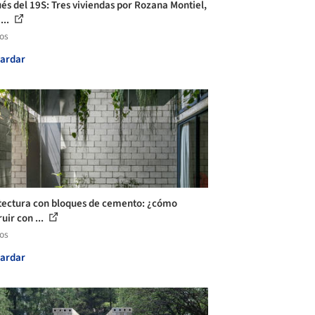
és del 19S: Tres viviendas por Rozana Montiel,
...
los
ardar
tectura con bloques de cemento: ¿cómo
uir con ...
los
ardar