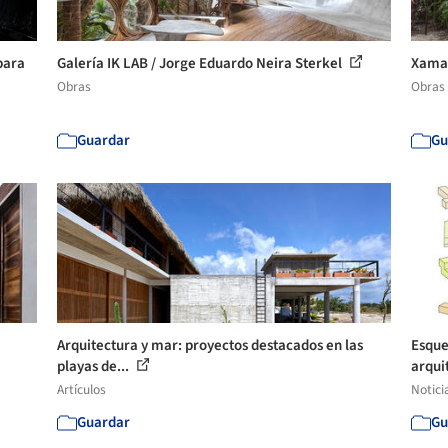
para
Galería IK LAB / Jorge Eduardo Neira Sterkel
Xaman
Obras
Obras
Guardar
Gu
Arquitectura y mar: proyectos destacados en las
Esque
playas de...
arqui
Artículos
Notici
Guardar
Gu