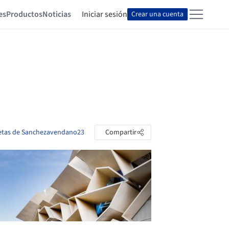
es
Productos
Noticias
Iniciar sesión
Crear una cuenta
petas de Sanchezavendano23
Compartir