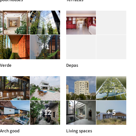
+ 1
Verde
Depas
+ 12
+ 5
Arch good
Living spaces