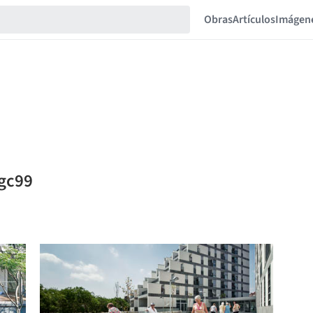
Obras
Artículos
Imágen
igc99