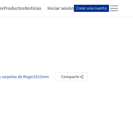
es
Productos
Noticias
Iniciar sesión
Crear una cuenta
as carpetas de Roger2513mm
Compartir