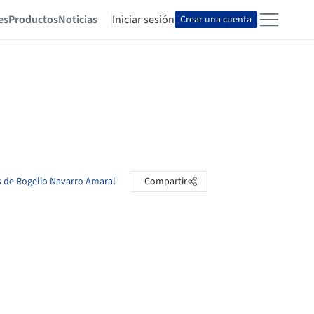
es
Productos
Noticias
Iniciar sesión
Crear una cuenta
as de Rogelio Navarro Amaral
Compartir