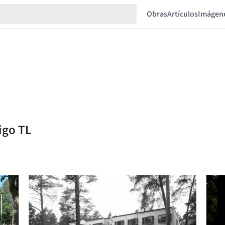
Obras
Artículos
Imágen
igo TL