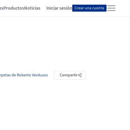
es
Productos
Noticias
Iniciar sesión
Crear una cuenta
arpetas de Roberto Verduzco
Compartir