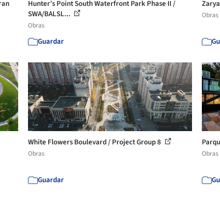
ran
Hunter’s Point South Waterfront Park Phase II /
Zarya
SWA/BALSL...
Obras
Obras
Guardar
Gu
White Flowers Boulevard / Project Group 8
Parqu
Obras
Obras
Guardar
Gu